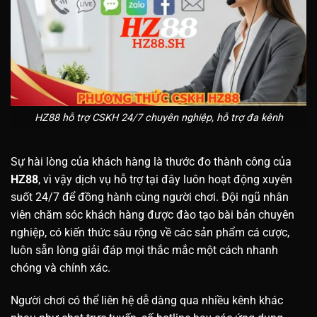
HZ88 hỗ trợ CSKH 24/7 chuyên nghiệp, hỗ trợ đa kênh
Sự hài lòng của khách hàng là thước đo thành công của
HZ88
, vì vậy dịch vụ hỗ trợ tại đây luôn hoạt động xuyên
suốt 24/7 để đồng hành cùng người chơi. Đội ngũ nhân
viên chăm sóc khách hàng được đào tạo bài bản chuyên
nghiệp, có kiến thức sâu rộng về các sản phẩm cá cược,
luôn sẵn lòng giải đáp mọi thắc mắc một cách nhanh
chóng và chính xác.
Người chơi có thể liên hệ dễ dàng qua nhiều kênh khác