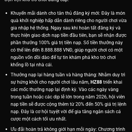
Khuyến mãi dành cho tân thủ đăng ký mới: Đây là món
quà khởi nghiệp hấp dẫn dành riêng cho người chơi vừa
gia nhập hệ thống. Ngay sau khi hoàn tất đăng ký và
thực hiện giao dịch nạp tiền đầu tiên, bạn sẽ nhận được
phần thưởng 100% giá trị tiền nạp. Số tiền thưởng này
có thể lên đến 8.888.888 VNĐ, giúp người chơi có một
nguồn vốn dồi dào để tự tin khám phá kho trò chơi
khổng lồ tại nhà cái.
Thưởng nạp lại hàng tuần và hàng tháng: Nhằm duy trì
sự hứng khởi cho người chơi lâu năm,
HZ88
triển khai
các mốc thưởng nạp lại định kỳ. Vào các ngày vàng
trong tuần hoặc các dịp lễ lớn trong năm 2026, hội viên
nạp tiền sẽ được cộng thêm từ 20% đến 50% giá trị lệnh
nạp. Đây là cơ hội tuyệt vời để gia tăng ngân sách cá
cược một cách tối ưu nhất.
Ưu đãi hoàn trả không giới hạn mỗi ngày: Chương trình