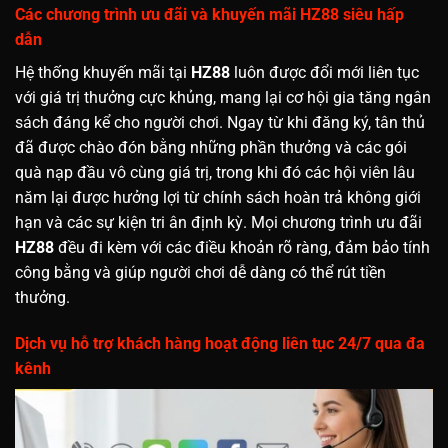
Các chương trình ưu đãi và khuyến mãi HZ88 siêu hấp
dẫn
Hệ thống khuyến mãi tại
HZ88
luôn được đổi mới liên tục
với giá trị thưởng cực khủng, mang lại cơ hội gia tăng ngân
sách đáng kể cho người chơi. Ngay từ khi đăng ký, tân thủ
đã được chào đón bằng những phần thưởng và các gói
quà nạp đầu vô cùng giá trị, trong khi đó các hội viên lâu
năm lại được hưởng lợi từ chính sách hoàn trả không giới
hạn và các sự kiện tri ân định kỳ. Mọi chương trình ưu đãi
HZ88
đều đi kèm với các điều khoản rõ ràng, đảm bảo tính
công bằng và giúp người chơi dễ dàng có thể rút tiền
thưởng.
Dịch vụ hỗ trợ khách hàng hoạt động liên tục 24/7 qua đa
kênh