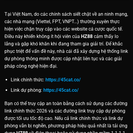
Tại Việt Nam, do các chính sách siết chặt về an ninh mạng,
các nhà mạng (Viettel, FPT, VNPT…) thường xuyên thực
hiện việc chặn truy cập vào các website cá cược quốc tế.
Điều này khiến không ít hội viên của
HZ88
cảm thấy lo
lắng và gặp khó khăn khi đang tham gia giải trí. Để khắc
phục triệt để vấn đề này, nhà cái đã xây dựng hệ thống link
dự phòng thông minh được cập nhật liên tục và các giải
pháp công nghệ hiện đại.
Link chính thức:
https://45cat.co/
Link dự phòng:
https://45cat.co/
Bạn có thể truy cập an toàn bằng cách sử dụng các đường
link chính thức 2026 và các đường link truy cập dự phòng
được tối ưu tốc độ cao. Nếu cả link chính thức và link dự
phòng vẫn bị nghẽn, phương pháp hiệu quả nhất là tải ứng