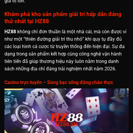
giá trị lớn.
Khám phá kho sản phẩm giải trí hấp dẫn đáng
thử nhất tại HZ88
HZ88
không chỉ đơn thuần là một nhà cái, mà còn được ví
như một “thiên đường giải trí thu nhỏ” khi quy tụ đầy đủ
các loại hình cá cược từ truyền thống đến hiện đại. Sự đa
dạng trong sản phẩm kết hợp cùng công nghệ vận hành
tiên tiến đã giúp thương hiệu này luôn nằm trong danh
sách những địa chỉ đáng trải nghiệm nhất năm 2026.
Casino trực tuyến – Sòng bạc sống động chân thực