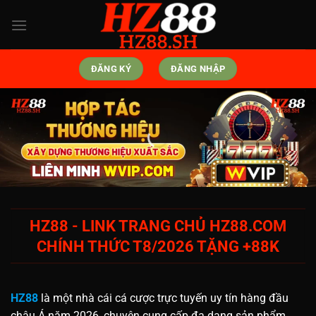
Bỏ
qua
nội
dung
ĐĂNG KÝ
ĐĂNG NHẬP
HZ88 - LINK TRANG CHỦ HZ88.COM
CHÍNH THỨC T8/2026 TẶNG +88K
HZ88
là một nhà cái cá cược trực tuyến uy tín hàng đầu
châu Á năm 2026, chuyên cung cấp đa dạng sản phẩm