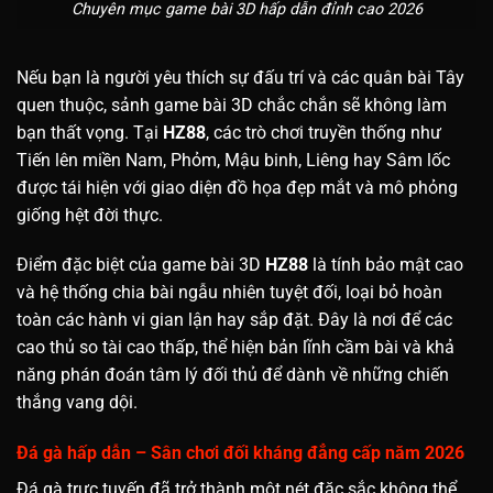
Chuyên mục game bài 3D hấp dẫn đỉnh cao 2026
Nếu bạn là người yêu thích sự đấu trí và các quân bài Tây
quen thuộc, sảnh game bài 3D chắc chắn sẽ không làm
bạn thất vọng. Tại
HZ88
, các trò chơi truyền thống như
Tiến lên miền Nam, Phỏm, Mậu binh, Liêng hay Sâm lốc
được tái hiện với giao diện đồ họa đẹp mắt và mô phỏng
giống hệt đời thực.
Điểm đặc biệt của game bài 3D
HZ88
là tính bảo mật cao
và hệ thống chia bài ngẫu nhiên tuyệt đối, loại bỏ hoàn
toàn các hành vi gian lận hay sắp đặt. Đây là nơi để các
cao thủ so tài cao thấp, thể hiện bản lĩnh cầm bài và khả
năng phán đoán tâm lý đối thủ để dành về những chiến
thắng vang dội.
Đá gà hấp dẫn – Sân chơi đối kháng đẳng cấp năm 2026
Đá gà trực tuyến đã trở thành một nét đặc sắc không thể