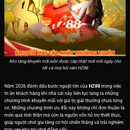
Kho tàng khuyến mãi luôn được cập nhật mới mỗi ngày cho
tất cả mọi hội viên HZ88
Năm 2026 đánh dấu bước ngoặt lớn của
HZ88
trong việc
tri ân khách hàng khi nhà cái này liên tục tung ra những
chương trình khuyến mãi với giá trị giải thưởng chưa từng
có. Những chương trình ưu đãi này không chỉ đơn thuần là
món quà tinh thần mà còn là nguồn vốn hỗ trợ thiết thực,
giúp người chơi gia tăng cơ hội chiến thắng và trải nghiệm
trọn vẹn kho trò chơi đẳng cấp.