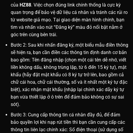
của
HZ88
. Việc chọn đúng link chính thống là cực kỳ
quan trọng để bảo vệ dữ liệu cá nhân và tránh các rủi ro
từ website giả mạo. Tại giao diện màn hình chính, bạn
tìm và nhấn vào nút “Đăng ký” màu đỏ nổi bật nằm ở
góc trên cùng bên trái.
Bước 2: Sau khi nhấn đăng ký, một biểu mẫu điền thông
sẽ hiện ra, bạn cần điền các thông tin định danh cơ bản
bao gồm: Tên đăng nhập (chọn một cái tên dễ nhớ, viết
liền không dấu, không trùng lặp, từ 6 đến 15 ký tự), mật
khẩu (hãy đặt mật khẩu có 8 ký tự trở lên, bao gồm cả
chữ cái hoa, chữ cái thường, số và ít nhất một ký tự đặc
biệt), xác nhận mật khẩu (nhập lại chính xác dãy ký tự
bạn vừa thiết lập ở ô trên để đảm bảo không có sự sai
sót).
Bước 3: Cung cấp thông tin cá nhân đầy đủ, để đảm
bảo quyền lợi khi nạp rút tiền thì bạn cần cung cấp các
thông tin liên lạc chính xác: Số điện thoại (sử dụng số