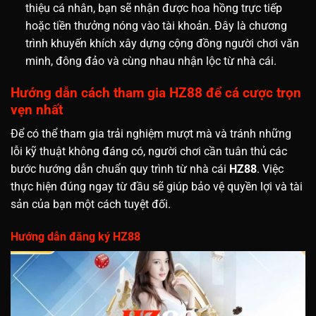
thiệu cá nhân, bạn sẽ nhận được hoa hồng trực tiếp
hoặc tiền thưởng nóng vào tài khoản. Đây là chương
trình khuyến khích xây dựng cộng đồng người chơi văn
minh, đông đảo và cùng nhau nhận lộc từ nhà cái.
Hướng dẫn cách tham gia HZ88 để cá cược trọn
vẹn nhất
Để có thể tham gia trải nghiệm mượt mà và tránh những
lỗi kỹ thuật không đáng có, người chơi cần tuân thủ các
bước hướng dẫn chuẩn quy trình từ nhà cái
HZ88
. Việc
thực hiện đúng ngay từ đầu sẽ giúp bảo vệ quyền lợi và tài
sản của bạn một cách tuyệt đối.
Hướng dẫn đăng ký HZ88