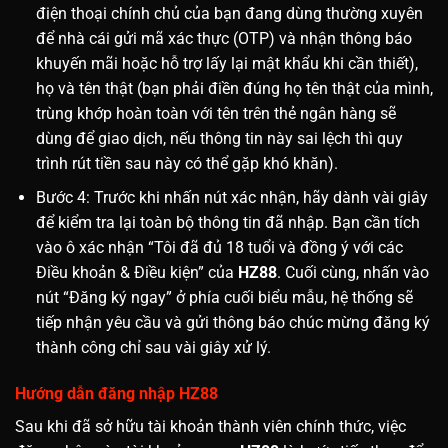
điện thoại chính chủ của bạn đang dùng thường xuyên
để nhà cái gửi mã xác thực (OTP) và nhận thông báo
khuyến mãi hoặc hỗ trợ lấy lại mật khẩu khi cần thiết),
họ và tên thật (bạn phải điền đúng họ tên thật của mình,
trùng khớp hoàn toàn với tên trên thẻ ngân hàng sẽ
dùng để giao dịch, nếu thông tin này sai lệch thì quy
trình rút tiền sau này có thể gặp khó khăn).
Bước 4: Trước khi nhấn nút xác nhận, hãy dành vài giây
để kiểm tra lại toàn bộ thông tin đã nhập. Bạn cần tích
vào ô xác nhận “Tôi đã đủ 18 tuổi và đồng ý với các
Điều khoản & Điều kiện” của
HZ88
. Cuối cùng, nhấn vào
nút “Đăng ký ngay” ở phía cuối biểu mẫu, hệ thống sẽ
tiếp nhận yêu cầu và gửi thông báo chúc mừng đăng ký
thành công chỉ sau vài giây xử lý.
Hướng dẫn đăng nhập HZ88
Sau khi đã sở hữu tài khoản thành viên chính thức, việc