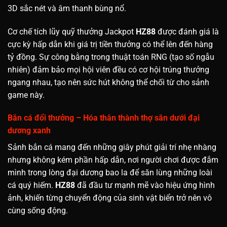
3D sắc nét và âm thanh bùng nổ.
Cơ chế tích lũy quỹ thưởng Jackpot
HZ88
được đánh giá là
cực kỳ hấp dẫn khi giá trị tiền thưởng có thể lên đến hàng
tỷ đồng. Sự công bằng trong thuật toán RNG (tạo số ngẫu
nhiên) đảm bảo mọi hội viên đều có cơ hội trúng thưởng
ngang nhau, tạo nên sức hút không thể chối từ cho sảnh
game này.
Bắn cá đổi thưởng – Hóa thân thành thợ săn dưới đại
dương xanh
Sảnh bắn cá mang đến những giây phút giải trí nhẹ nhàng
nhưng không kém phần hấp dẫn, nơi người chơi được đắm
mình trong lòng đại dương bao la để săn lùng những loài
cá quý hiếm.
HZ88
đã đầu tư mạnh mẽ vào hiệu ứng hình
ảnh, khiến từng chuyển động của sinh vật biển trở nên vô
cùng sống động.