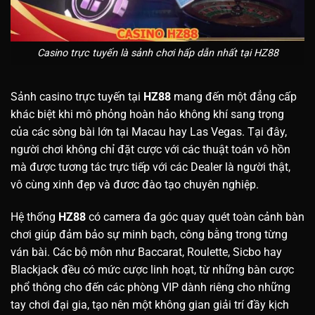
Casino trực tuyến là sảnh chơi hấp dẫn nhất tại HZ88
Sảnh casino trực tuyến tại
HZ88
mang đến một đẳng cấp
khác biệt khi mô phỏng hoàn hảo không khí sang trọng
của các sòng bài lớn tại Macau hay Las Vegas. Tại đây,
người chơi không chỉ đặt cược với các thuật toán vô hồn
mà được tương tác trực tiếp với các Dealer là người thật,
vô cùng xinh đẹp và đươc đào tạo chuyên nghiệp.
Hệ thống
HZ88
có camera đa góc quay quét toàn cảnh bàn
chơi giúp đảm bảo sự minh bạch, công bằng trong từng
ván bài. Các bộ môn như Baccarat, Roulette, Sicbo hay
Blackjack đều có mức cược linh hoạt, từ những bàn cược
phổ thông cho đến các phòng VIP dành riêng cho những
tay chơi đại gia, tạo nên một không gian giải trí đầy kịch