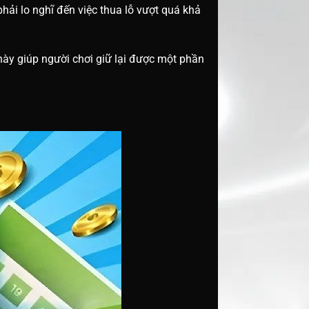
hải lo nghĩ đến việc thua lỗ vượt quá khả
này giúp người chơi giữ lại được một phần