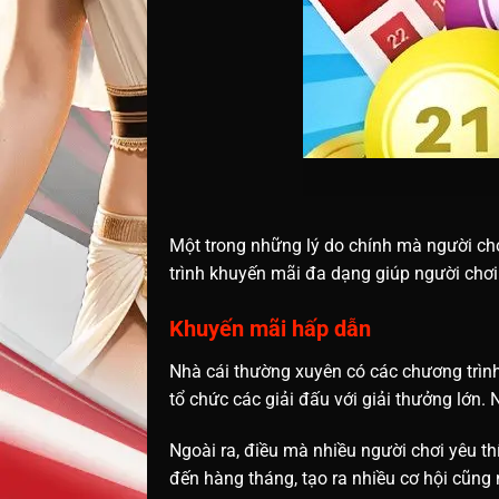
Một trong những lý do chính mà người ch
trình khuyến mãi đa dạng giúp người chơi
Khuyến mãi hấp dẫn
Nhà cái thường xuyên có các chương trìn
tổ chức các giải đấu với giải thưởng lớn. 
Ngoài ra, điều mà nhiều người chơi yêu th
đến hàng tháng, tạo ra nhiều cơ hội cũng 