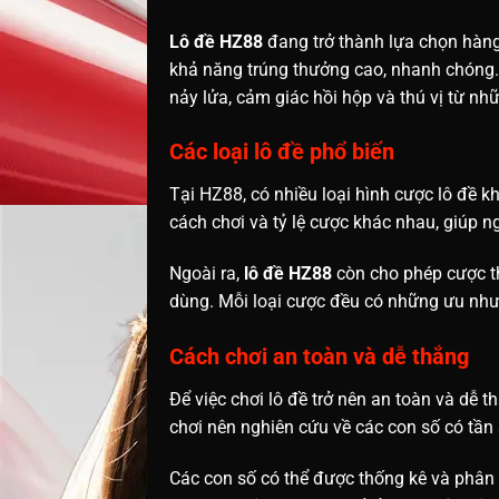
Lô đề HZ88
đang trở thành lựa chọn hàng 
khả năng trúng thưởng cao, nhanh chóng. 
nảy lửa, cảm giác hồi hộp và thú vị từ nh
Các loại lô đề phổ biến
Tại HZ88, có nhiều loại hình cược lô đề kh
cách chơi và tỷ lệ cược khác nhau, giúp n
Ngoài ra,
lô đề HZ88
còn cho phép cược th
dùng. Mỗi loại cược đều có những ưu nhượ
Cách chơi an toàn và dễ thắng
Để việc chơi lô đề trở nên an toàn và dễ t
chơi nên nghiên cứu về các con số có tần 
Các con số có thể được thống kê và phân 