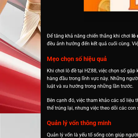
Để tăng khả năng chiến thắng khi chơi
lô
đều ảnh hưởng đến kết quả cuối cùng. Việc
Mẹo chọn số hiệu quả
Khi chơi lô đề tại HZ88, việc chọn số gặ
hàng đầu trong lĩnh vực này. Những ngườ
luật và xu hướng trong những lần trước.
Bên cạnh đó, việc tham khảo các số liệu
thể trúng lại, nhưng việc theo dõi các con
Quản lý vốn thông minh
Quản lý vốn là yếu tố sống còn giúp người