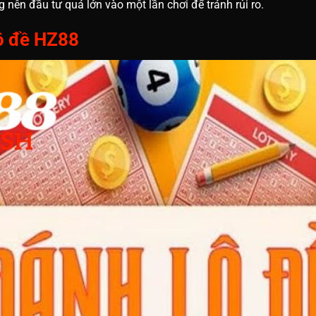
g nên đầu tư quá lớn vào một lần chơi để tránh rủi ro.
lô đề HZ88