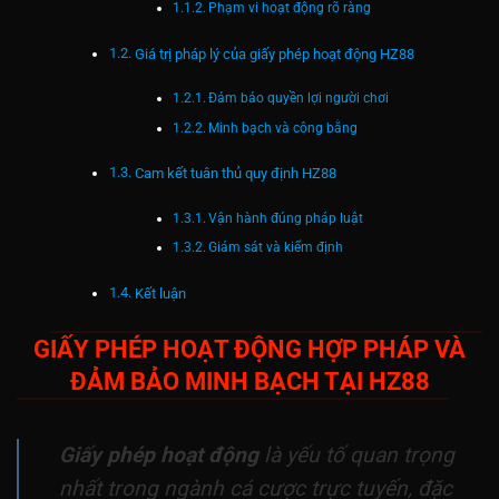
Phạm vi hoạt động rõ ràng
Giá trị pháp lý của giấy phép hoạt động HZ88
Đảm bảo quyền lợi người chơi
Minh bạch và công bằng
Cam kết tuân thủ quy định HZ88
Vận hành đúng pháp luật
Giám sát và kiểm định
Kết luận
GIẤY PHÉP HOẠT ĐỘNG HỢP PHÁP VÀ
ĐẢM BẢO MINH BẠCH TẠI HZ88
Giấy phép hoạt động
là yếu tố quan trọng
nhất trong ngành cá cược trực tuyến, đặc