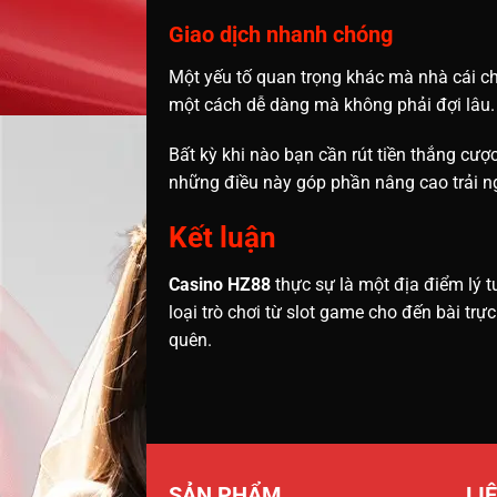
Giao dịch nhanh chóng
Một yếu tố quan trọng khác mà nhà cái chú
một cách dễ dàng mà không phải đợi lâu. 
Bất kỳ khi nào bạn cần rút tiền thắng cượ
những điều này góp phần nâng cao trải n
Kết luận
Casino HZ88
thực sự là một địa điểm lý t
loại trò chơi từ slot game cho đến bài t
quên.
SẢN PHẨM
LI