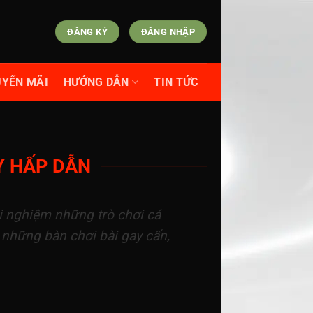
ĐĂNG KÝ
ĐĂNG NHẬP
YẾN MÃI
HƯỚNG DẪN
TIN TỨC
ẦY HẤP DẪN
ải nghiệm những trò chơi cá
n những bàn chơi bài gay cấn,