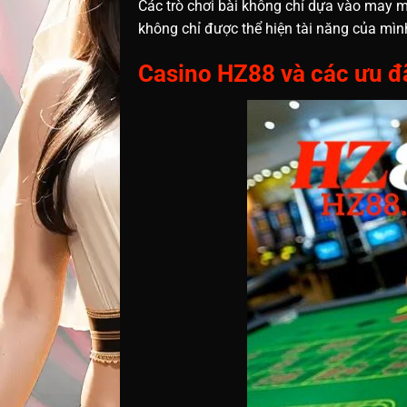
Các trò chơi bài không chỉ dựa vào may m
không chỉ được thể hiện tài năng của mình
Casino HZ88 và các ưu đ