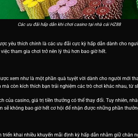
Các ưu đãi hấp dẫn khi chơi casino tại nhà cái HZ88
ợc yêu thích chính là các ưu đãi cực kỳ hấp dẫn dành cho ngư
ệc tham gia chơi trở nên lý thú hơn bao giờ hết.
ược xem như là một phần quà tuyệt vời dành cho người mới th
n mà còn kích thích bạn trải nghiệm các trò chơi khác nhau, từ s
h của casino, giá trị tiền thưởng có thể thay đổi. Tuy nhiên, 
ắn sẽ không bao giờ hết cơ hội để nhận được những phần thưởng 
n triển khai nhiều khuyến mãi định kỳ hấp dẫn nhằm giữ chân n