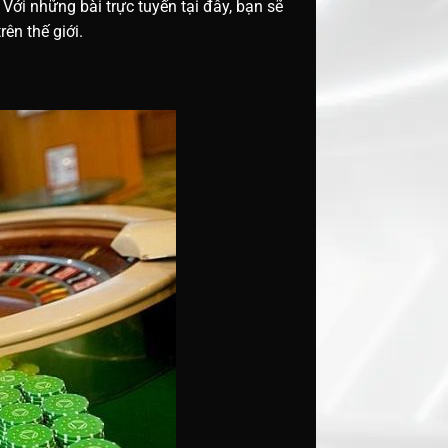
Với những bài trực tuyến tại đây, bạn sẽ
ên thế giới.