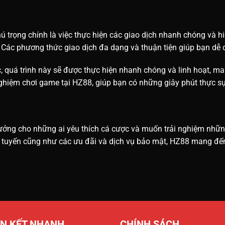
 trọng chính là việc thực hiện các giao dịch nhanh chóng và hiệ
Các phương thức giao dịch đa dạng và thuận tiện giúp bạn dễ d
c, quá trình này sẽ được thực hiện nhanh chóng và linh hoạt, man
ghiệm chơi game tại HZ88, giúp bạn có những giây phút thực sự
ưởng cho những ai yêu thích cá cược và muốn trải nghiệm những 
rực tuyến cũng như các ưu đãi và dịch vụ bảo mật, HZ88 mang đ
ÊN KẾT NHANH
CHÍNH SÁCH