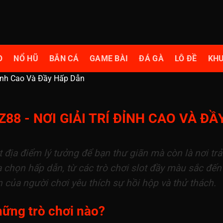
O
NỔ HŨ
BẮN CÁ
GAME BÀI
ĐÁ GÀ
LÔ ĐỀ
KHU
Đỉnh Cao Và Đầy Hấp Dẫn
88 - NƠI GIẢI TRÍ ĐỈNH CAO VÀ Đ
 địa điểm lý tưởng để bạn thư giãn mà còn là nơi tr
ựa chọn hấp dẫn, từ các trò chơi slot đầy màu sắc đế
 của người chơi yêu thích sự hồi hộp và thử thách.
ững trò chơi nào?