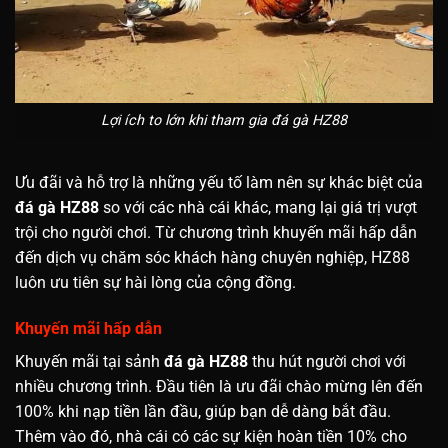
Lợi ích to lớn khi tham gia đá gà HZ88
Ưu đãi và hỗ trợ là những yếu tố làm nên sự khác biệt của
đá gà HZ88
so với các nhà cái khác, mang lại giá trị vượt
trội cho người chơi. Từ chương trình khuyến mãi hấp dẫn
đến dịch vụ chăm sóc khách hàng chuyên nghiệp, HZ88
luôn ưu tiên sự hài lòng của cộng đồng.
Khuyến mãi hấp dẫn
Khuyến mãi tại sảnh
đá gà HZ88
thu hút người chơi với
nhiều chương trình. Đầu tiên là ưu đãi chào mừng lên đến
100% khi nạp tiền lần đầu, giúp bạn dễ dàng bắt đầu.
Thêm vào đó, nhà cái có các sự kiện hoàn tiền 10% cho