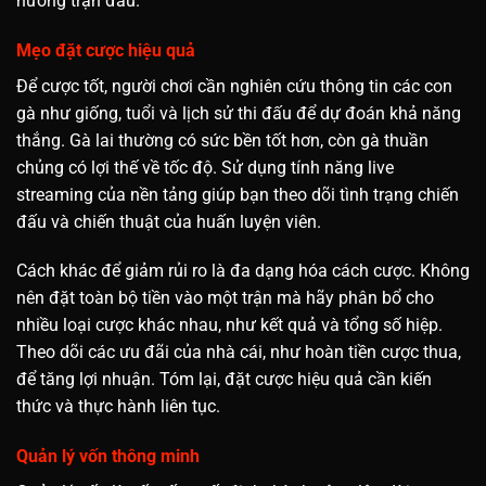
hướng trận đấu.
Mẹo đặt cược hiệu quả
Để cược tốt, người chơi cần nghiên cứu thông tin các con
gà như giống, tuổi và lịch sử thi đấu để dự đoán khả năng
thắng. Gà lai thường có sức bền tốt hơn, còn gà thuần
chủng có lợi thế về tốc độ. Sử dụng tính năng live
streaming của nền tảng giúp bạn theo dõi tình trạng chiến
đấu và chiến thuật của huấn luyện viên.
Cách khác để giảm rủi ro là đa dạng hóa cách cược. Không
nên đặt toàn bộ tiền vào một trận mà hãy phân bổ cho
nhiều loại cược khác nhau, như kết quả và tổng số hiệp.
Theo dõi các ưu đãi của nhà cái, như hoàn tiền cược thua,
để tăng lợi nhuận. Tóm lại, đặt cược hiệu quả cần kiến
thức và thực hành liên tục.
Quản lý vốn thông minh