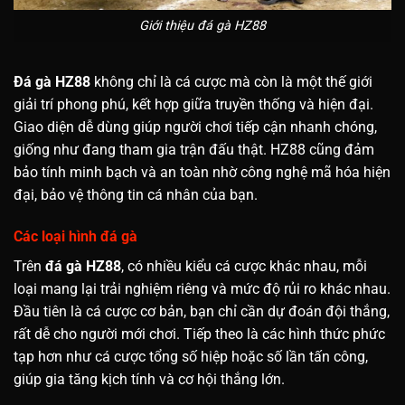
Giới thiệu đá gà HZ88
Đá gà HZ88
không chỉ là cá cược mà còn là một thế giới
giải trí phong phú, kết hợp giữa truyền thống và hiện đại.
Giao diện dễ dùng giúp người chơi tiếp cận nhanh chóng,
giống như đang tham gia trận đấu thật. HZ88 cũng đảm
bảo tính minh bạch và an toàn nhờ công nghệ mã hóa hiện
đại, bảo vệ thông tin cá nhân của bạn.
Các loại hình đá gà
Trên
đá gà HZ88
, có nhiều kiểu cá cược khác nhau, mỗi
loại mang lại trải nghiệm riêng và mức độ rủi ro khác nhau.
Đầu tiên là cá cược cơ bản, bạn chỉ cần dự đoán đội thắng,
rất dễ cho người mới chơi. Tiếp theo là các hình thức phức
tạp hơn như cá cược tổng số hiệp hoặc số lần tấn công,
giúp gia tăng kịch tính và cơ hội thắng lớn.