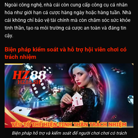
Ngoài công nghệ, nhà cái còn cung cấp công cụ cá nhân
hóa như giới hạn cá cược hàng ngày hoặc hàng tuần. Nhà
cái không chỉ bảo vệ tài chính mà còn chăm sóc sức khỏe
tinh thần, tạo ra môi trường cá cược an toàn và đáng tin
cậy.
Biện pháp kiểm soát và hỗ trợ hội viên
chơi có
trách nhiệm
Biện pháp hỗ trợ và kiểm soát để người chơi chơi có trách