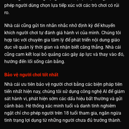
phép người dùng chọn lựa tiếp xúc với các trò chơi có rủi
ro.
Nhà cái cũng gửi tin nhắn nhắc nhở định kỳ để khuyến
khích người chơi tự đánh giá hành vi của mình. Chúng tôi
hợp tác với chuyên gia tâm lý để phát triển nội dung giáo
dục về quản lý thời gian và nhận biết căng thẳng. Nhà cái
cũng cam kết loại bỏ quảng cáo gây áp lực và thay vào đó,
hướng đến lối sống cân bằng.
Bảo vệ người chơi tốt nhất
Nhà cái ưu tiên bảo vệ người chơi bằng các biện pháp tiên
tiến nhất hiện nay, chúng tôi sử dụng công nghệ AI để giám
sát hành vi, phát hiện sớm các dấu hiệu bất thường và gửi
cảnh báo. Hệ thống xác minh tuổi và danh tính nghiêm
ngặt chỉ cho phép người trên 18 tuổi tham gia, ngăn ngừa
tình trạng lợi dụng từ những người chưa đủ trưởng thành.