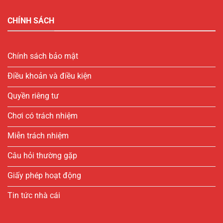
CHÍNH SÁCH
Chính sách bảo mật
Điều khoản và điều kiện
Quyền riêng tư
Chơi có trách nhiệm
Miễn trách nhiệm
Câu hỏi thường gặp
Giấy phép hoạt động
Tin tức nhà cái