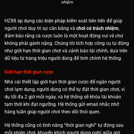
nhiệm
HZ88 áp dụng các biện pháp kiểm soát tiên tiến để giúp
người chơi duy trì sự cân bằng và
chơi có trách nhiệm
,
đảm bảo rằng cá cược luôn là một hoạt động vui vẻ chứ
không phải gánh nặng. Chúng tôi tích hợp công cụ tự động
như giới hạn thời gian chơi và cảnh báo tài chính, dựa trên
dữ liệu từ hàng triệu người dùng để tinh chỉnh hệ thống.
Giới hạn thời gian cược
Nhà cái thiết lập giới hạn thời gian cược để ngăn người
chơi lạm dụng, người dùng có thể tự đặt thời gian chơi, ví
dụ tối đa 2 giờ mỗi ngày, và hệ thống sẽ khóa tài khoản
tạm thời khi đạt ngưỡng. Hệ thống gửi email nhắc nhở
hàng tuần giúp người chơi theo dõi thói quen.
Hệ thống cũng có tính năng “thời gian nghỉ” tự động sau
mỗi phiên chơi, khuyến khích người dùng nghỉ giữa giờ.