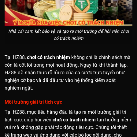
Nhà cái cam kết bảo vệ và tạo ra môi trường để hội viên chơi
có trách nhiệm
Tại HZ88,
chơi có trách nhiệm
không chỉ là chính sách mà
còn là cốt lõi trong mọi hoạt động. Ngay từ khi thành lập,
HZ88 đã nhận thức rõ rủi ro của cá cược trực tuyến như
nghiện cờ bạc và đã đầu tư vào hệ thống kiểm soát
nghiêm ngặt.
Môi trường giải trí tích cực
Tại HZ88, mục tiêu hàng đầu là tạo ra môi trường giải trí
tích cực, giúp hội viên
chơi có trách nhiệm
tận hưởng niềm
vui mà không gặp phải tác động tiêu cực. Chúng tôi thiết
kế trang web và ứng dụng với các bộ lọc nội dung, cho