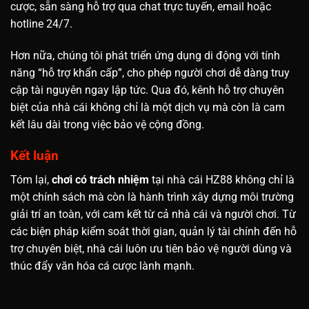
cược, sẵn sàng hỗ trợ qua chat trực tuyến, email hoặc
hotline 24/7.
Hơn nữa, chúng tôi phát triển ứng dụng di động với tính
năng “hỗ trợ khẩn cấp”, cho phép người chơi dễ dàng truy
cập tài nguyên ngay lập tức. Qua đó, kênh hỗ trợ chuyên
biệt của nhà cái không chỉ là một dịch vụ mà còn là cam
kết lâu dài trong việc bảo vệ cộng đồng.
Kết luận
Tóm lại,
chơi có trách nhiệm
tại nhà cái HZ88 không chỉ là
một chính sách mà còn là hành trình xây dựng môi trường
giải trí an toàn, với cam kết từ cả nhà cái và người chơi. Từ
các biện pháp kiểm soát thời gian, quản lý tài chính đến hỗ
trợ chuyên biệt, nhà cái luôn ưu tiên bảo vệ người dùng và
thúc đẩy văn hóa cá cược lành mạnh.