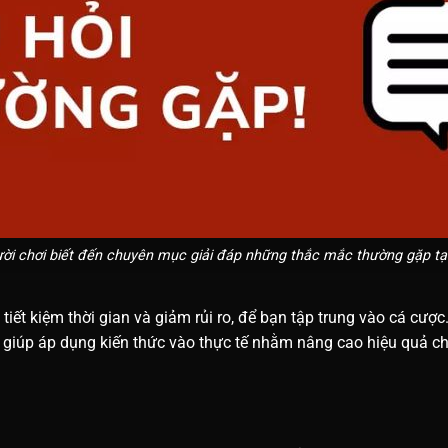
gười chơi biết đến chuyên mục giải đáp những thắc mắc thường gặp tạ
 tiết kiệm thời gian và giảm rủi ro, để bạn tập trung vào cá cư
t, giúp áp dụng kiến thức vào thực tế nhằm nâng cao hiệu quả c