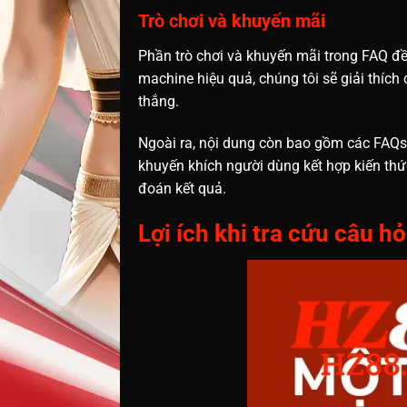
Trò chơi và khuyến mãi
Phần trò chơi và khuyến mãi trong FAQ đề 
machine hiệu quả, chúng tôi sẽ giải thích 
thắng.
Ngoài ra, nội dung còn bao gồm các FAQs v
khuyến khích người dùng kết hợp kiến thứ
đoán kết quả.
Lợi ích khi tra cứu câu h