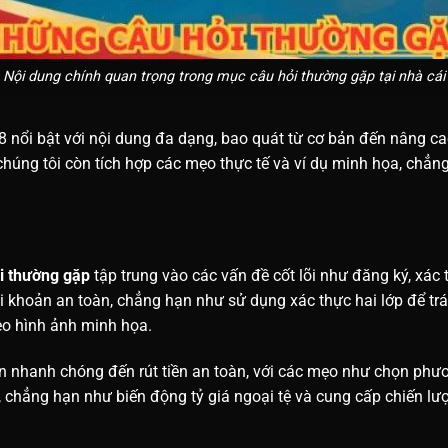
Nội dung chính quan trọng trong mục câu hỏi thường gặp tại nhà cái
nổi bật với nội dung đa dạng, bao quát từ cơ bản đến nâng cao
p, chúng tôi còn tích hợp các mẹo thực tế và ví dụ minh họa, ch
i thường gặp
tập trung vào các vấn đề cốt lõi như đăng ký, xác t
i khoản an toàn, chẳng hạn như sử dụng xác thực hai lớp để trá
eo hình ảnh minh họa.
iền nhanh chóng đến rút tiền an toàn, với các mẹo như chọn phư
n, chẳng hạn như biến động tỷ giá ngoại tệ và cung cấp chiến lượ