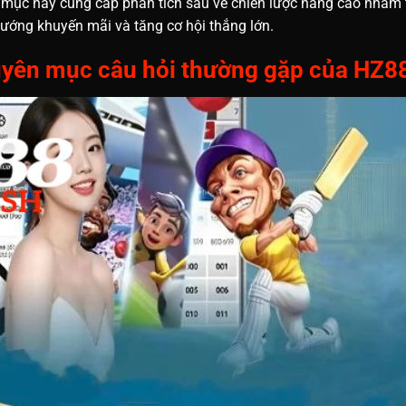
 mục này cung cấp phân tích sâu về chiến lược nâng cao nhằm tố
ướng khuyến mãi và tăng cơ hội thắng lớn.
uyên mục câu hỏi thường gặp của HZ8