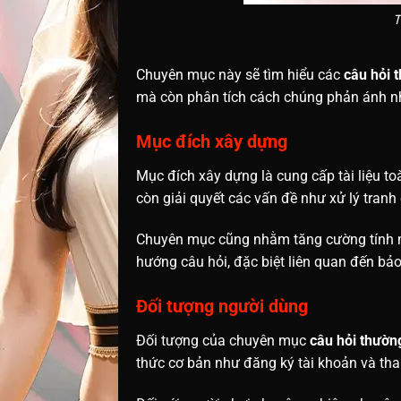
T
Chuyên mục này sẽ tìm hiểu các
câu hỏi 
mà còn phân tích cách chúng phản ánh nhu
Mục đích xây dựng
Mục đích xây dựng là cung cấp tài liệu to
còn giải quyết các vấn đề như xử lý tranh 
Chuyên mục cũng nhằm tăng cường tính mi
hướng câu hỏi, đặc biệt liên quan đến bả
Đối tượng người dùng
Đối tượng của chuyên mục
câu hỏi thườ
thức cơ bản như đăng ký tài khoản và tha