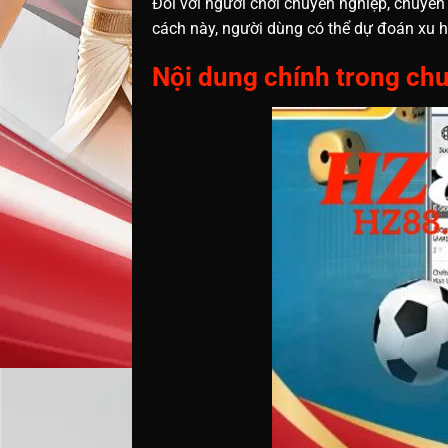
Đối với người chơi chuyên nghiệp, chuyên
cách này, người dùng có thể dự đoán xu h
Nội dung chính trong ch