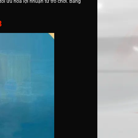
i ưu hóa lợi nhuận từ trò chơi. Bằng
8