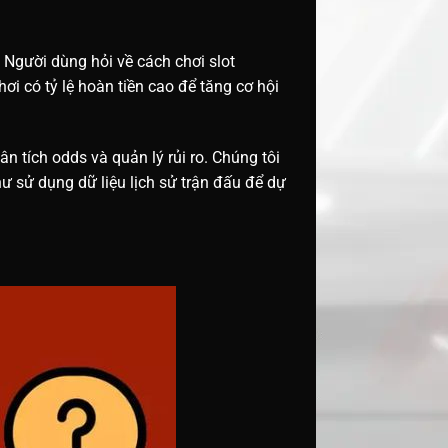
 Người dùng hỏi về cách chơi slot
ơi có tỷ lệ hoàn tiền cao để tăng cơ hội
n tích odds và quản lý rủi ro. Chúng tôi
 sử dụng dữ liệu lịch sử trận đấu để dự