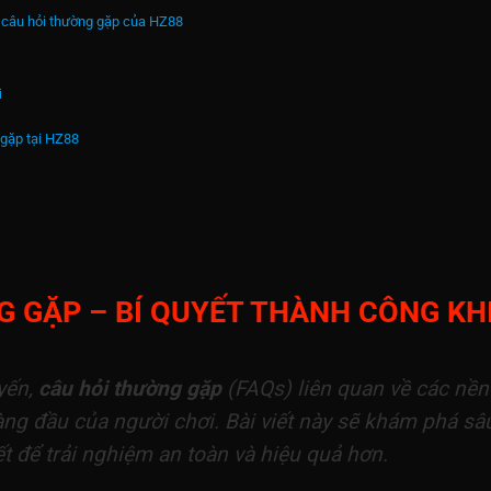
 câu hỏi thường gặp của HZ88
i
 gặp tại HZ88
 GẶP – BÍ QUYẾT THÀNH CÔNG KH
uyến,
câu hỏi thường gặp
(FAQs) liên quan về các nền
ng đầu của người chơi. Bài viết này sẽ khám phá sâu
ết để trải nghiệm an toàn và hiệu quả hơn.