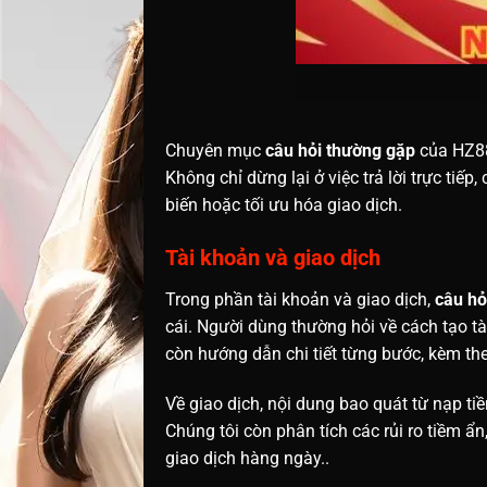
Chuyên mục
câu hỏi thường gặp
của HZ88 
Không chỉ dừng lại ở việc trả lời trực tiế
biến hoặc tối ưu hóa giao dịch.
Tài khoản và giao dịch
Trong phần tài khoản và giao dịch,
câu hỏ
cái. Người dùng thường hỏi về cách tạo tà
còn hướng dẫn chi tiết từng bước, kèm th
Về giao dịch, nội dung bao quát từ nạp t
Chúng tôi còn phân tích các rủi ro tiềm ẩ
giao dịch hàng ngày..