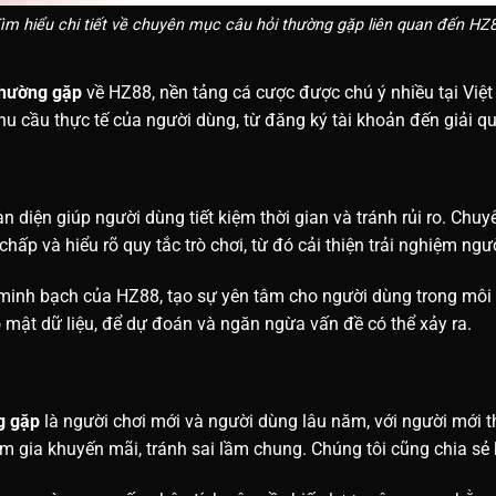
ìm hiểu chi tiết về chuyên mục câu hỏi thường gặp liên quan đến HZ
thường gặp
về HZ88, nền tảng cá cược được chú ý nhiều tại Việt 
 cầu thực tế của người dùng, từ đăng ký tài khoản đến giải quy
àn diện giúp người dùng tiết kiệm thời gian và tránh rủi ro. Chu
chấp và hiểu rõ quy tắc trò chơi, từ đó cải thiện trải nghiệm ngư
nh bạch của HZ88, tạo sự yên tâm cho người dùng trong môi t
o mật dữ liệu, để dự đoán và ngăn ngừa vấn đề có thể xảy ra.
ng gặp
là người chơi mới và người dùng lâu năm, với người mới 
m gia khuyến mãi, tránh sai lầm chung. Chúng tôi cũng chia sẻ