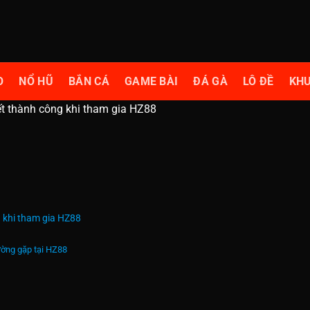
O
NỔ HŨ
BẮN CÁ
GAME BÀI
ĐÁ GÀ
LÔ ĐỀ
KHU
ết thành công khi tham gia HZ88
 khi tham gia HZ88
ường gặp tại HZ88