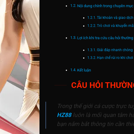
Nội dung chính trong chuyên mục
Tài khoản và giao dịch
Trò chơi và khuyến mã
Lợi ích khi tra cứu câu hỏi thường
Giải đáp nhanh chóng
Hạn chế rủi ro khi chơi
Kết luận
CÂU HỎI THƯỜNG
Trong thế giới cá cược trực t
HZ88
luôn là mối quan tâm hà
bạn nắm bắt thông tin cần thi